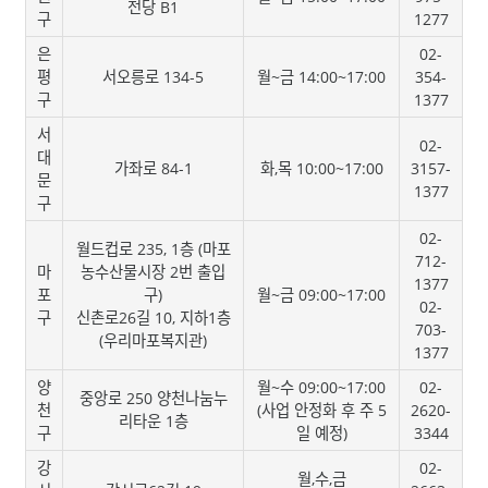
전당 B1
구
1277
은
02-
평
서오릉로 134-5
월~금 14:00~17:00
354-
구
1377
서
02-
대
가좌로 84-1
화,목 10:00~17:00
3157-
문
1377
구
02-
월드컵로 235, 1층 (마포
712-
마
농수산물시장 2번 출입
1377
포
구)
월~금 09:00~17:00
02-
구
신촌로26길 10, 지하1층
703-
(우리마포복지관)
1377
양
월~수 09:00~17:00
02-
중앙로 250 양천나눔누
천
(사업 안정화 후 주 5
2620-
리타운 1층
구
일 예정)
3344
강
02-
월,수,금