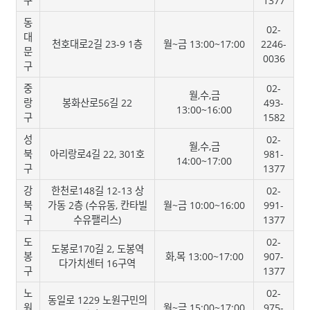
구
1377
동
02-
대
천호대로2길 23-9 1층
월~금 13:00~17:00
2246-
문
0036
구
중
02-
월,수,금
랑
봉화산로56길 22
493-
13:00~16:00
구
1582
성
02-
월,수,금
북
아리랑로4길 22, 301호
981-
14:00~17:00
구
1377
강
한천로148길 12-13 상
02-
북
가동 2층 (수유동, 칸타빌
월~금 10:00~16:00
991-
구
수유팰리스)
1377
도
02-
도봉로170길 2, 도봉역
봉
화,목 13:00~17:00
907-
다가치센터 16구역
구
1377
노
02-
동일로 1229 노원구민의
원
월~금 15:00~17:00
975-