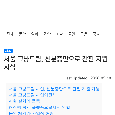
전체
문학
영화
과학
미술
공연
고용
국방
법률
음악
드라마
보험
연예인
만화
환경
보건
사회
서울 그냥드림, 신분증만으로 간편 지원
질병
가요
방송
일상
주식
암호화폐
블록체인
시작
결혼
육아
반려동물
패션
미용
증권
인테리어
Last Updated :
2026-05-18
서울 그냥드림 사업, 신분증만으로 간편 지원 가능
요리
상품리뷰
원예
금융
게임
스포츠
사진
서울 그냥드림 사업이란?
지원 절차와 품목
대출
자동차
취미
여행
맛집
IT
컴퓨터
기술
현장형 복지 플랫폼으로서의 역할
운영 체계와 사업장 현황