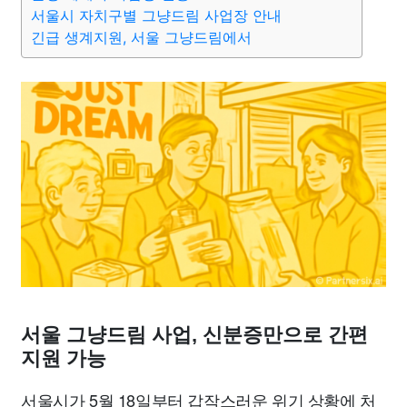
종교
사회
정치
건강
의료
의학
경제
마케팅
서울시 자치구별 그냥드림 사업장 안내
긴급 생계지원, 서울 그냥드림에서
부동산
외국어
교육
교통
생활
기타
서울 그냥드림 사업, 신분증만으로 간편
지원 가능
서울시가 5월 18일부터 갑작스러운 위기 상황에 처