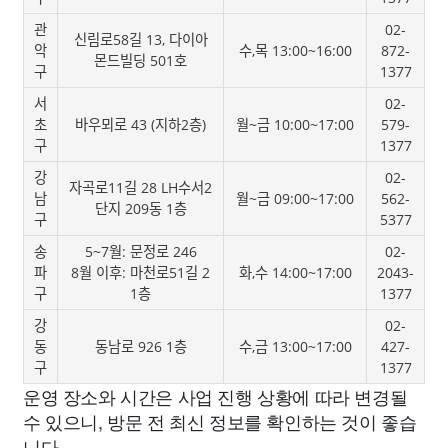
관
02-
신림로58길 13, 다이아
악
수,목 13:00~16:00
872-
몬드빌딩 501호
구
1377
서
02-
초
바우뫼로 43 (지하2층)
월~금 10:00~17:00
579-
구
1377
강
02-
자곡로11길 28 LH수서2
남
월~금 09:00~17:00
562-
단지 209동 1층
구
5377
송
5~7월: 문정로 246
02-
파
8월 이후: 마천로51길 2
화,수 14:00~17:00
2043-
구
1층
1377
강
02-
동
동남로 926 1층
수,금 13:00~17:00
427-
구
1377
운영 장소와 시간은 사업 진행 상황에 따라 변경될
수 있으니, 방문 전 최신 정보를 확인하는 것이 좋습
니다.