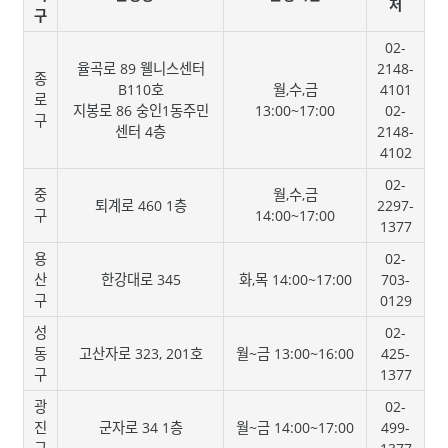
처
구
02-
율곡로 89 웰니스센터
2148-
종
B110호
월,수,금
4101
로
지봉로 86 숭인1동주민
13:00~17:00
02-
구
센터 4층
2148-
4102
02-
중
월,수,금
퇴계로 460 1층
2297-
구
14:00~17:00
1377
용
02-
산
한강대로 345
화,목 14:00~17:00
703-
구
0129
성
02-
동
고산자로 323, 201호
월~금 13:00~16:00
425-
구
1377
광
02-
진
군자로 34 1층
월~금 14:00~17:00
499-