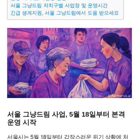
종교
사회
정치
건강
의료
의학
경제
마케팅
서울 그냥드림 자치구별 사업장 및 운영시간
긴급 생계지원, 서울 그냥드림에서 도움 받으세요
부동산
외국어
교육
교통
생활
기타
서울 그냥드림 사업, 5월 18일부터 본격
운영 시작
서울시는 5월 18일부터 갑작스러운 위기 상황에 처