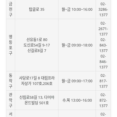
금
02-
천
탑골로 35
월~금 10:00~16:00
3286-
구
1377
02-
2671-
1377
영
선유동1로 80
02-
등
도신로54길 9-17
월~금 09:00~18:00
843-
포
신길로8길 7
1377
구
02-
846-
1377
동
02-
사당로17길 8 대림프라
작
월~금 09:00~17:00
817-
자상가 107호,206호
구
1377
관
02-
신림로58길 13, 다이아
악
수,목 13:00~16:00
872-
몬드빌딩 501호
구
1377
서
02-