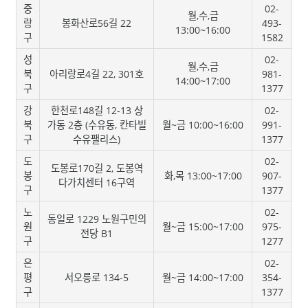
중
02-
월,수,금
랑
봉화산로56길 22
493-
13:00~16:00
구
1582
성
02-
월,수,금
북
아리랑로4길 22, 301호
981-
14:00~17:00
구
1377
강
한천로148길 12-13 상
02-
북
가동 2층 (수유동, 칸타빌
월~금 10:00~16:00
991-
구
수유팰리스)
1377
도
02-
도봉로170길 2, 도봉역
봉
화,목 13:00~17:00
907-
다가치센터 16구역
구
1377
노
02-
동일로 1229 노원구민의
원
월~금 15:00~17:00
975-
전당 B1
구
1277
은
02-
평
서오릉로 134-5
월~금 14:00~17:00
354-
구
1377