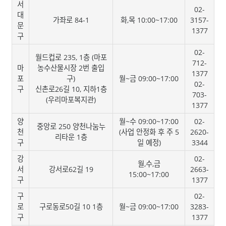
서
02-
대
가좌로 84-1
화,목 10:00~17:00
3157-
문
1377
구
02-
월드컵로 235, 1층 (마포
712-
마
농수산물시장 2번 출입
1377
포
구)
월~금 09:00~17:00
02-
구
신촌로26길 10, 지하1층
703-
(우리마포복지관)
1377
양
월~수 09:00~17:00
02-
중앙로 250 양천나눔누
천
(사업 안정화 후 주 5
2620-
리타운 1층
구
일 예정)
3344
강
02-
월,수,금
서
강서로62길 19
2663-
15:00~17:00
구
1377
구
02-
로
구로동로50길 10 1층
월~금 09:00~17:00
3283-
구
1377