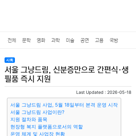
전체
문학
영화
과학
미술
공연
고용
국방
법률
음악
드라마
보험
연예인
만화
환경
보건
사회
서울 그냥드림, 신분증만으로 간편식·생
질병
가요
방송
일상
주식
암호화폐
블록체인
필품 즉시 지원
결혼
육아
반려동물
패션
미용
증권
인테리어
Last Updated :
2026-05-18
서울 그냥드림 사업, 5월 18일부터 본격 운영 시작
요리
상품리뷰
원예
금융
게임
스포츠
사진
서울 그냥드림 사업이란?
지원 절차와 품목
대출
자동차
취미
여행
맛집
IT
컴퓨터
기술
현장형 복지 플랫폼으로서의 역할
운영 체계 및 사업장 현황