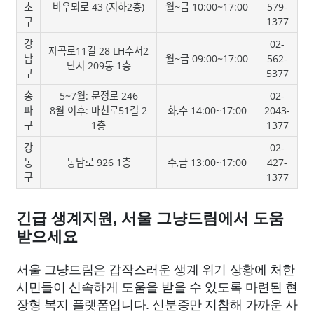
초
바우뫼로 43 (지하2층)
월~금 10:00~17:00
579-
구
1377
강
02-
자곡로11길 28 LH수서2
남
월~금 09:00~17:00
562-
단지 209동 1층
구
5377
송
5~7월: 문정로 246
02-
파
8월 이후: 마천로51길 2
화,수 14:00~17:00
2043-
구
1층
1377
강
02-
동
동남로 926 1층
수,금 13:00~17:00
427-
구
1377
긴급 생계지원, 서울 그냥드림에서 도움
받으세요
서울 그냥드림은 갑작스러운 생계 위기 상황에 처한
시민들이 신속하게 도움을 받을 수 있도록 마련된 현
장형 복지 플랫폼입니다. 신분증만 지참해 가까운 사