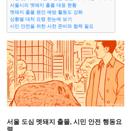
종교
사회
정치
건강
의료
의학
경제
마케팅
서울시의 멧돼지 출몰 대응 현황
멧돼지 출몰 원인 예방 활동도 강화
상황별 대처 요령 한눈에 보기
부동산
외국어
교육
교통
생활
기타
시민 안전을 위한 사전 준비와 협력 필요
서울 도심 멧돼지 출몰, 시민 안전 행동요
령