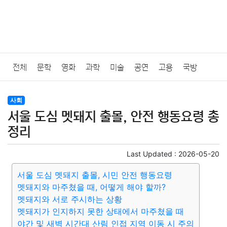
전체
문학
영화
과학
미술
공연
고용
국방
법률
음악
드라마
보험
연예인
만화
환경
보건
사회
서울 도심 멧돼지 출몰, 안전 행동요령 총
질병
가요
방송
일상
주식
암호화폐
블록체인
정리
결혼
육아
반려동물
패션
미용
증권
인테리어
Last Updated :
2026-05-20
서울 도심 멧돼지 출몰, 시민 안전 행동요령
요리
상품리뷰
원예
금융
게임
스포츠
사진
멧돼지와 마주쳤을 때, 어떻게 해야 할까?
멧돼지와 서로 주시하는 상황
대출
자동차
취미
여행
맛집
IT
컴퓨터
기술
멧돼지가 인지하지 못한 상태에서 마주쳤을 때
야간 및 새벽 시간대 산림 인접 지역 이동 시 주의