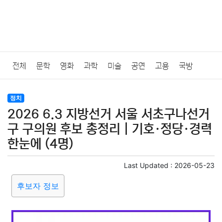
전체
문학
영화
과학
미술
공연
고용
국방
법률
음악
드라마
보험
연예인
만화
환경
보건
정치
2026 6.3 지방선거 서울 서초구나선거
질병
가요
방송
일상
주식
암호화폐
블록체인
구 구의원 후보 총정리｜기호·정당·경력
한눈에 (4명)
결혼
육아
반려동물
패션
미용
증권
인테리어
Last Updated :
2026-05-23
요리
상품리뷰
원예
금융
게임
스포츠
사진
후보자 정보
대출
자동차
취미
여행
맛집
IT
컴퓨터
기술