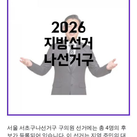
종교
사회
정치
건강
의료
의학
경제
마케팅
부동산
외국어
교육
교통
생활
기타
서울 서초구나선거구 구의원 선거에는 총 4명의 후
보가 등록되어 있습니다. 이 선거는 지역 주민의 대