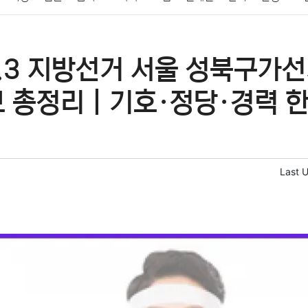
패션
미용
증권
인테리어
요리
상품리뷰
원예
금융
6.3 지방선거 서울 성북구가
정치
건강
의료
의학
경제
마케팅
부동산
외국어
보 총정리｜기호·정당·경력 한
Last 