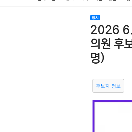
암호화폐
블록체인
결혼
육아
반려동물
정치
2026 
여행
맛집
IT
컴퓨터
기술
종교
사회
의원 후
명)
후보자 정보