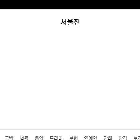
서울진
국방
법률
음악
드라마
보험
연예인
만화
환경
보