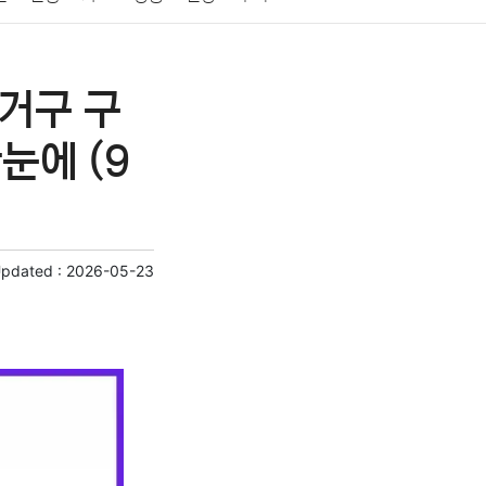
게임
스포츠
사진
대출
자동차
취미
선거구 구
교육
교통
생활
기타
눈에 (9
Updated :
2026-05-23