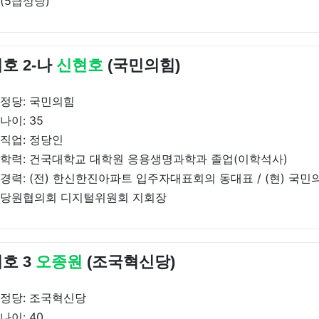
(5급상당)
호 2-나
신현호
(국민의힘)
정당: 국민의힘
나이: 35
직업: 정당인
학력: 건국대학교 대학원 응용생명과학과 졸업(이학석사)
경력: (전) 한신한진아파트 입주자대표회의 동대표 / (현) 국
당원협의회 디지털위원회 지회장
호 3
오종원
(조국혁신당)
정당: 조국혁신당
나이: 40