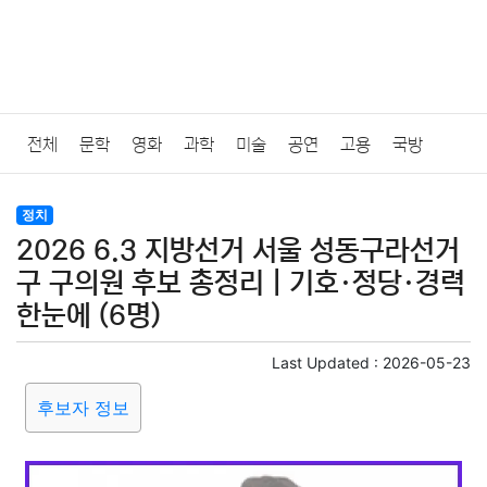
전체
문학
영화
과학
미술
공연
고용
국방
법률
음악
드라마
보험
연예인
만화
환경
보건
정치
2026 6.3 지방선거 서울 성동구라선거
질병
가요
방송
일상
주식
암호화폐
블록체인
구 구의원 후보 총정리｜기호·정당·경력
한눈에 (6명)
결혼
육아
반려동물
패션
미용
증권
인테리어
Last Updated :
2026-05-23
요리
상품리뷰
원예
금융
게임
스포츠
사진
후보자 정보
대출
자동차
취미
여행
맛집
IT
컴퓨터
기술