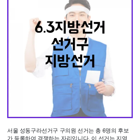
종교
사회
정치
건강
의료
의학
경제
마케팅
부동산
외국어
교육
교통
생활
기타
서울 성동구라선거구 구의원 선거는 총 6명의 후보
가 등록하여 경쟁하는 자리입니다. 이 선거는 지역