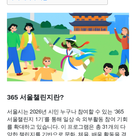
종교
사회
정치
건강
의료
의학
경제
마케팅
부동산
외국어
교육
교통
생활
기타
365 서울챌린지란?
서울시는 2026년 시민 누구나 참여할 수 있는 ‘365
서울챌린지 1기’를 통해 일상 속 외부활동 참여 기회
를 확대하고 있습니다. 이 프로그램은 총 31개의 다
양한 챌린지를 기반으로 문화, 체육, 배움 활동을 경