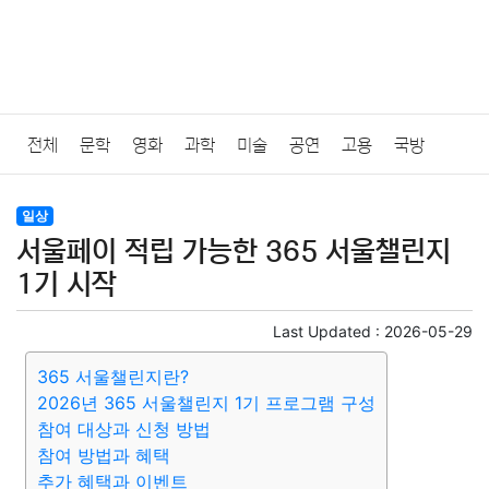
전체
문학
영화
과학
미술
공연
고용
국방
법률
음악
드라마
보험
연예인
만화
환경
보건
일상
서울페이 적립 가능한 365 서울챌린지
질병
가요
방송
일상
주식
암호화폐
블록체인
1기 시작
결혼
육아
반려동물
패션
미용
증권
인테리어
Last Updated :
2026-05-29
365 서울챌린지란?
요리
상품리뷰
원예
금융
게임
스포츠
사진
2026년 365 서울챌린지 1기 프로그램 구성
참여 대상과 신청 방법
대출
자동차
취미
여행
맛집
IT
컴퓨터
기술
참여 방법과 혜택
추가 혜택과 이벤트