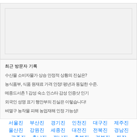
최근 방문자 기록
수산물 소비자물가 상승 안정적 상황의 진실은?
농식품부, 식품 원재료 가격 안정! 평년과 동일한 수준.
메종드서촌 1 감성 숙소 인스타 감성 인증샷 인기
외국인 성명 표기 행안부의 진실은 이렇습니다!
벼멸구 농작물 피해 농업재해 인정 가능성!
서울진
부산진
경기진
인천진
대구진
제주진
울산진
강원진
세종진
대전진
전북진
경남진