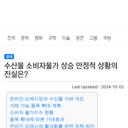
전체
문학
영화
과학
미술
공연
고용
국방
법률
음악
드라마
보험
연예인
만화
환경
보건
경제
수산물 소비자물가 상승 안정적 상황의
질병
가요
방송
일상
주식
암호화폐
블록체인
진실은?
결혼
육아
반려동물
패션
미용
증권
인테리어
Last Updated :
2024-10-02
온라인 도매시장과 수산물 거래 개요
요리
상품리뷰
원예
금융
게임
스포츠
사진
거래 가능 품목 확대 계획
소비자 물가지수 현황
대출
자동차
취미
여행
맛집
IT
컴퓨터
기술
품목 확대에 따른 기대효과
온라인 도매시장 활성화를 위한 정책 방안