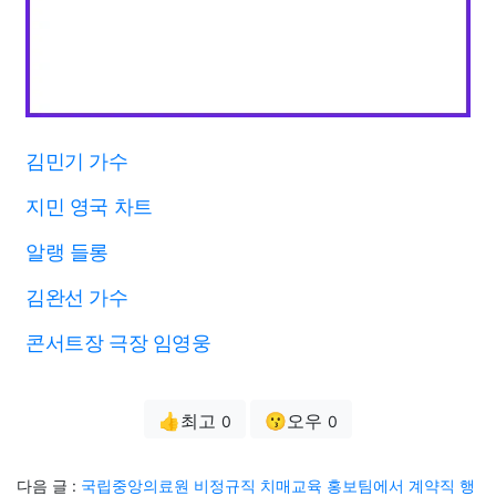
김민기 가수
지민 영국 차트
알랭 들롱
김완선 가수
콘서트장 극장 임영웅
👍최고
😗오우
0
0
다음 글 :
국립중앙의료원 비정규직 치매교육 홍보팀에서 계약직 행