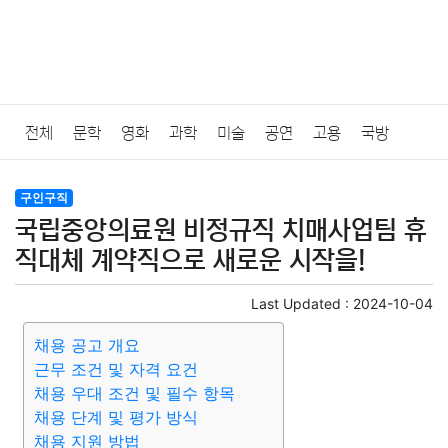
전체
문학
영화
과학
미술
공연
고용
국방
법률
음악
드라마
보험
연예인
만화
환경
보건
구인구직
국립중앙의료원 비정규직 치매사업팀 휴
질병
가요
방송
일상
주식
암호화폐
블록체인
직대체 계약직으로 새로운 시작을!
결혼
육아
반려동물
패션
미용
증권
인테리어
Last Updated :
2024-10-04
채용 공고 개요
요리
상품리뷰
원예
금융
게임
스포츠
사진
근무 조건 및 자격 요건
채용 우대 조건 및 필수 항목
대출
자동차
취미
여행
맛집
IT
컴퓨터
기술
채용 단계 및 평가 방식
채용 지원 방법