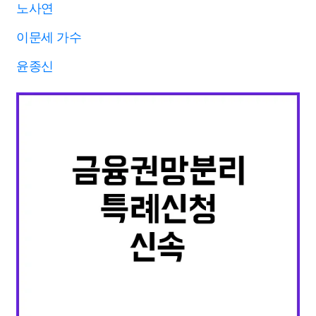
노사연
이문세 가수
윤종신