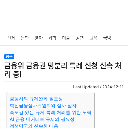
전체
문학
영화
과학
미술
공연
고용
국방
법률
음악
드라마
보험
연예인
만화
환경
보건
금융
금융위 금융권 망분리 특례 신청 신속 처
질병
가요
방송
일상
주식
암호화폐
블록체인
리 중!
결혼
육아
반려동물
패션
미용
증권
인테리어
Last Updated :
2024-12-11
금융사의 규제완화 필요성
요리
상품리뷰
원예
금융
게임
스포츠
사진
혁신금융심사위원회와 심사 절차
속도감 있는 규제 특례 처리를 위한 노력
대출
자동차
취미
여행
맛집
IT
컴퓨터
기술
AI 금융 네거티브 규제의 필요성
정책당국의 신속한 대응