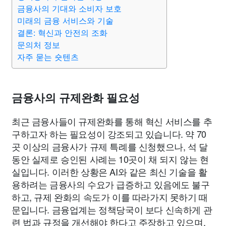
종교
사회
정치
건강
의료
의학
경제
마케팅
금융사의 기대와 소비자 보호
미래의 금융 서비스와 기술
결론: 혁신과 안전의 조화
부동산
외국어
교육
교통
생활
기타
문의처 정보
자주 묻는 숏텐츠
금융사의 규제완화 필요성
최근 금융사들이 규제완화를 통해 혁신 서비스를 추
구하고자 하는 필요성이 강조되고 있습니다. 약 70
곳 이상의 금융사가 규제 특례를 신청했으나, 석 달
동안 실제로 승인된 사례는 10곳이 채 되지 않는 현
실입니다. 이러한 상황은 AI와 같은 최신 기술을 활
용하려는 금융사의 수요가 급증하고 있음에도 불구
하고, 규제 완화의 속도가 이를 따라가지 못하기 때
문입니다. 금융업계는 정책당국이 보다 신속하게 관
련 법과 규정을 개선해야 한다고 주장하고 있으며,