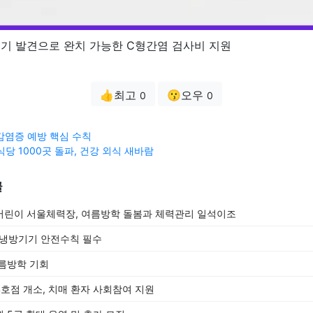
 조기 발견으로 완치 가능한 C형간염 검사비 지원
👍최고
😗오우
0
0
 감염증 예방 핵심 수칙
당 1000곳 돌파, 건강 외식 새바람
글
어린이 서울체력장, 여름방학 돌봄과 체력관리 일석이조
, 냉방기기 안전수칙 필수
름방학 기회
호점 개소, 치매 환자 사회참여 지원