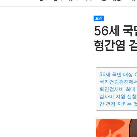
암호화폐
블록체인
결혼
육아
반려동물
보건
56세 국
여행
맛집
IT
컴퓨터
기술
종교
사회
형간염 
56세 국민 대상
국가건강검진에서
확진검사비 최대 
검사비 지원 신청
간 건강 지키는 