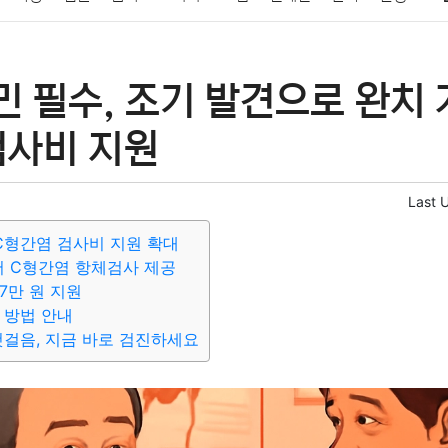
패션
미용
증권
인테리어
요리
상품리뷰
원예
금융
민 필수, 조기 발견으로 완치 
정치
건강
의료
의학
경제
마케팅
부동산
외국어
검사비 지원
Last 
 C형간염 검사비 지원 확대
 C형간염 항체검사 제공
7만 원 지원
 방법 안내
첫걸음, 지금 바로 검진하세요