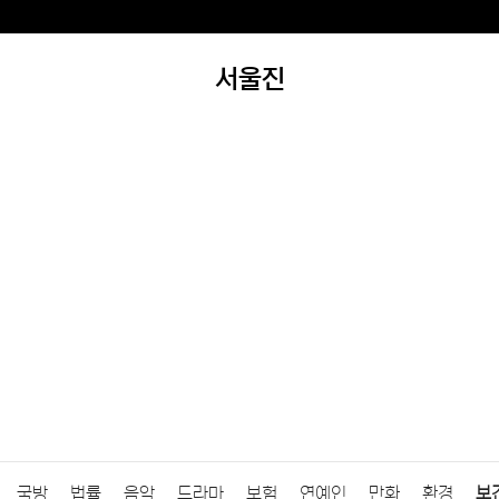
서울진
국방
법률
음악
드라마
보험
연예인
만화
환경
보