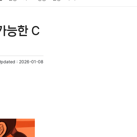
게임
스포츠
사진
대출
자동차
취미
가능한 C
교육
교통
생활
기타
Updated :
2026-01-08