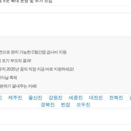
 5곳 확대 운영 및 추가 모집
발견으로 완치 가능한 C형간염 검사비 지원
육 포기 부모의 결과!
 2025년 꿈의 직장 지금 바로 지원하세요!
린이날 축제
분위기 끝내주는 카페!
진
제주진
울산진
강원진
세종진
대전진
전북진
경북진
찐잡
모두진