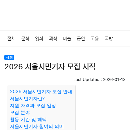
전체
문학
영화
과학
미술
공연
고용
국방
법률
음악
드라마
보험
연예인
만화
환경
보건
사회
2026 서울시민기자 모집 시작
질병
가요
방송
일상
주식
암호화폐
블록체인
Last Updated :
2026-01-13
결혼
육아
반려동물
패션
미용
증권
인테리어
2026 서울시민기자 모집 안내
서울시민기자란?
요리
상품리뷰
원예
금융
게임
스포츠
사진
지원 자격과 모집 일정
모집 분야
대출
자동차
취미
여행
맛집
IT
컴퓨터
기술
활동 기간 및 혜택
서울시민기자 참여의 의미