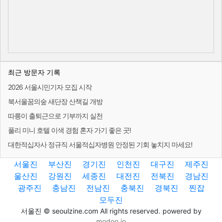
최근 방문자 기록
2026 서울시민기자 모집 시작
북서울꿈의숲 새단장 산책길 개방
따릉이 출퇴근으로 기부까지 실천
풀리 미니 호텔 이색 경험 혼자 가기 좋은 곳!
대한적십자사 정규직 서울적십자병원 안정된 기회 놓치지 마세요!
서울진
부산진
경기진
인천진
대구진
제주진
울산진
강원진
세종진
대전진
전북진
경남진
광주진
충남진
전남진
충북진
경북진
찐잡
모두진
서울진 © seoulzine.com All rights reserved. powered by
modoo.io