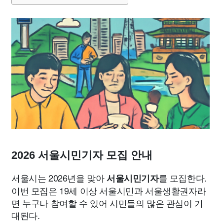
종교
사회
정치
건강
의료
의학
경제
마케팅
부동산
외국어
교육
교통
생활
기타
2026 서울시민기자 모집 안내
서울시는 2026년을 맞아
를 모집한다.
서울시민기자
이번 모집은 19세 이상 서울시민과 서울생활권자라
면 누구나 참여할 수 있어 시민들의 많은 관심이 기
대된다.