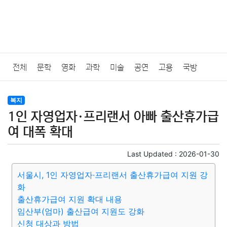
전체
문학
영화
과학
미술
공연
고용
국방
법률
음악
드라마
보험
연예인
만화
환경
보건
복지
1인 자영업자·프리랜서 아빠 출산휴가급
질병
가요
방송
일상
주식
암호화폐
블록체인
여 대폭 확대
결혼
육아
반려동물
패션
미용
증권
인테리어
Last Updated :
2026-01-30
서울시, 1인 자영업자·프리랜서 출산휴가급여 지원 강
요리
상품리뷰
원예
금융
게임
스포츠
사진
화
출산휴가급여 지원 확대 내용
대출
자동차
취미
여행
맛집
IT
컴퓨터
기술
임산부(엄마) 출산급여 지원도 강화
신청 대상과 방법