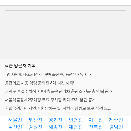
최근 방문자 기록
1인 자영업자·프리랜서 아빠 출산휴가급여 대폭 확대
응급의료 대응 역량 군의관 8차 파견 시작!
관악구 부설주차장 지하1층 급속전기차 충전소 긴급 충전 팁 공개!
서울식물원제2주차장 무료 주차장 위치 주차 꿀팁 공개!
국립공원공단 자연과 함께하는 일! 북한산 탐방로 보수 직원 모집
서울진
부산진
경기진
인천진
대구진
제주진
울산진
강원진
세종진
대전진
전북진
경남진