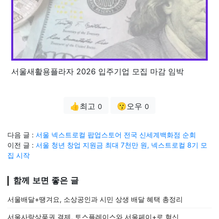
서울새활용플라자 2026 입주기업 모집 마감 임박
👍최고
😗오우
0
0
다음 글 :
서울 넥스트로컬 팝업스토어 전국 신세계백화점 순회
이전 글 :
서울 청년 창업 지원금 최대 7천만 원, 넥스트로컬 8기 모
집 시작
함께 보면 좋은 글
서울배달+땡겨요, 소상공인과 시민 상생 배달 혜택 총정리
서울사랑상품권 결제, 토스플레이스와 서울페이+로 혁신