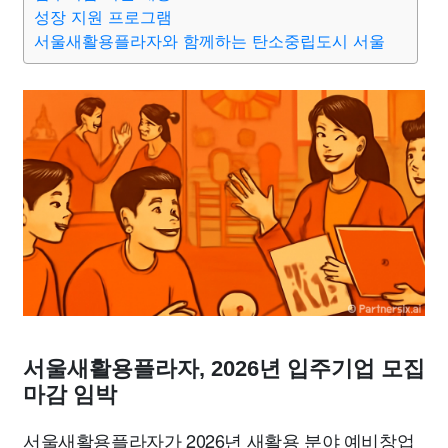
종교
사회
정치
건강
의료
의학
경제
마케팅
성장 지원 프로그램
서울새활용플라자와 함께하는 탄소중립도시 서울
부동산
외국어
교육
교통
생활
기타
서울새활용플라자, 2026년 입주기업 모집
마감 임박
서울새활용플라자가 2026년 새활용 분야 예비창업