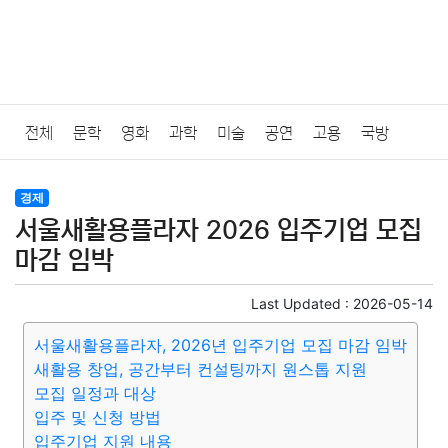
전체
문학
영화
과학
미술
공연
고용
국방
법률
음악
드라마
보험
연예인
만화
환경
보건
경제
서울새활용플라자 2026 입주기업 모집
질병
가요
방송
일상
주식
암호화폐
블록체인
마감 임박
결혼
육아
반려동물
패션
미용
증권
인테리어
Last Updated :
2026-05-14
서울새활용플라자, 2026년 입주기업 모집 마감 임박
요리
상품리뷰
원예
금융
게임
스포츠
사진
새활용 창업, 공간부터 컨설팅까지 원스톱 지원
모집 일정과 대상
대출
자동차
취미
여행
맛집
IT
컴퓨터
기술
입주 및 신청 방법
입주기업 지원 내용