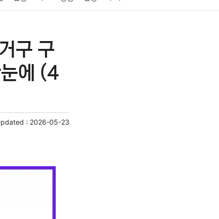
게임
스포츠
사진
대출
자동차
취미
선거구 구
교육
교통
생활
기타
눈에 (4
Updated :
2026-05-23