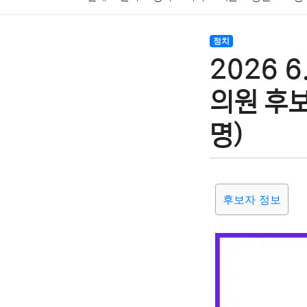
암호화폐
블록체인
결혼
육아
반려동물
정치
2026 
여행
맛집
IT
컴퓨터
기술
종교
사회
의원 후
명)
후보자 정보