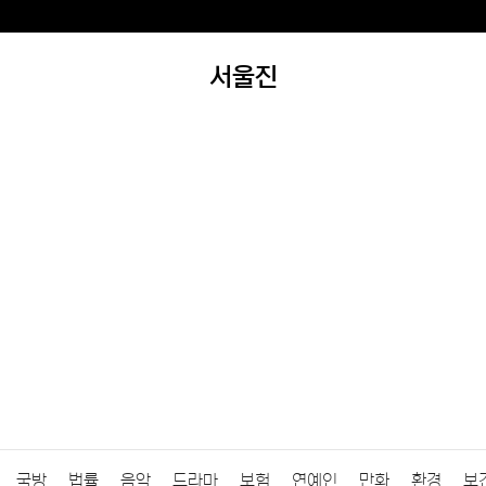
서울진
국방
법률
음악
드라마
보험
연예인
만화
환경
보