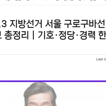
패션
미용
증권
인테리어
요리
상품리뷰
원예
금융
6.3 지방선거 서울 구로구바
정치
건강
의료
의학
경제
마케팅
부동산
외국어
보 총정리｜기호·정당·경력 한
Last 