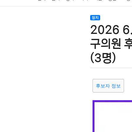
암호화폐
블록체인
결혼
육아
반려동물
정치
2026 
여행
맛집
IT
컴퓨터
기술
종교
사회
구의원 
(3명)
후보자 정보