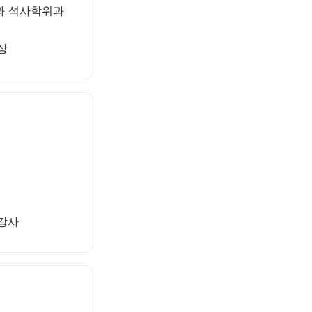
과 석사학위과
장
문강사