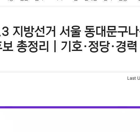
패션
미용
증권
인테리어
요리
상품리뷰
원예
금융
6.3 지방선거 서울 동대문구
정치
건강
의료
의학
경제
마케팅
부동산
외국어
후보 총정리｜기호·정당·경력
Last 