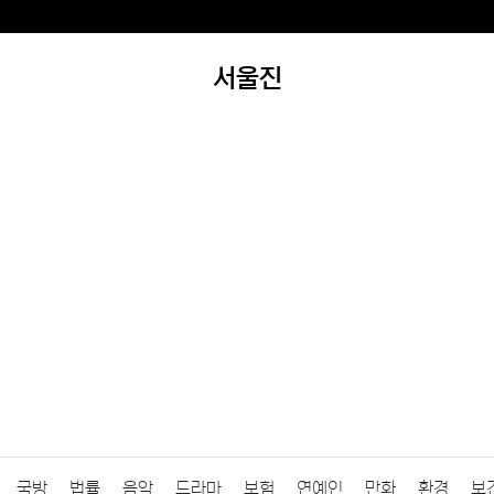
서울진
국방
법률
음악
드라마
보험
연예인
만화
환경
보