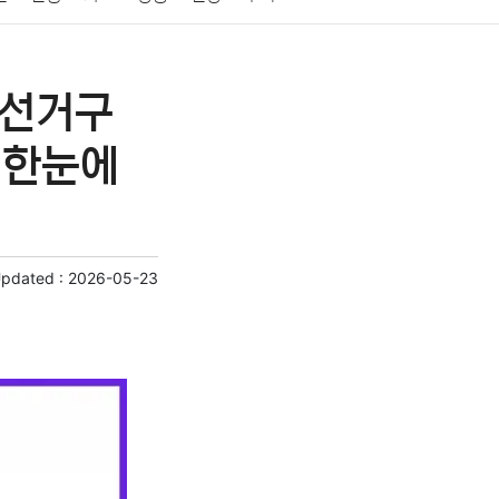
게임
스포츠
사진
대출
자동차
취미
나선거구
교육
교통
생활
기타
 한눈에
Updated :
2026-05-23