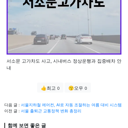
서소문 고가차도 사고, 시내버스 정상운행과 집중배차 안
내
👍최고
😗오우
0
0
다음 글 :
서울지하철 에어컨, AI로 자동 조절하는 여름 대비 시스템
이전 글 :
서울 출퇴근 교통정책 변화 총정리
함께 보면 좋은 글