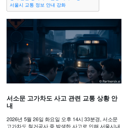
종교
사회
정치
건강
의료
의학
경제
마케팅
서울시 교통 정보 안내 강화
부동산
외국어
교육
교통
생활
기타
서소문 고가차도 사고 관련 교통 상황 안
내
2026년 5월 26일 화요일 오후 14시 33분경, 서소문
고가차도 철거공사 중 발생한 사고로 인해 서울시내