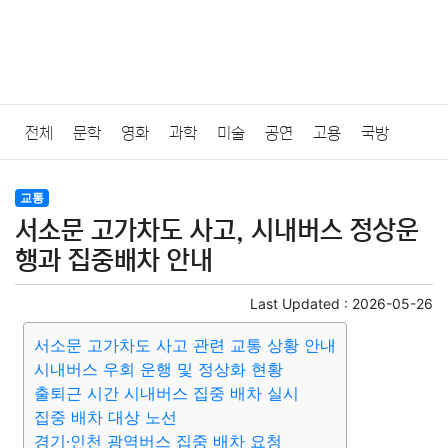
전체
문학
영화
과학
미술
공연
고용
국방
법률
음악
드라마
보험
연예인
만화
환경
보건
교통
서소문 고가차도 사고, 시내버스 정상운
질병
가요
방송
일상
주식
암호화폐
블록체인
행과 집중배차 안내
결혼
육아
반려동물
패션
미용
증권
인테리어
Last Updated :
2026-05-26
서소문 고가차도 사고 관련 교통 상황 안내
요리
상품리뷰
원예
금융
게임
스포츠
사진
시내버스 우회 운행 및 정상화 현황
출퇴근 시간 시내버스 집중 배차 실시
대출
자동차
취미
여행
맛집
IT
컴퓨터
기술
집중 배차 대상 노선
경기·인천 광역버스 집중 배차 요청