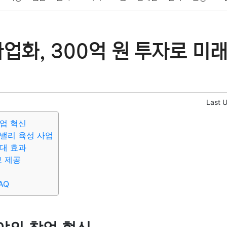
패션
미용
증권
인테리어
요리
상품리뷰
원예
금융
업화, 300억 원 투자로 미
정치
건강
의료
의학
경제
마케팅
부동산
외국어
Last 
업 혁신
밸리 육성 사업
대 효과
보 제공
AQ