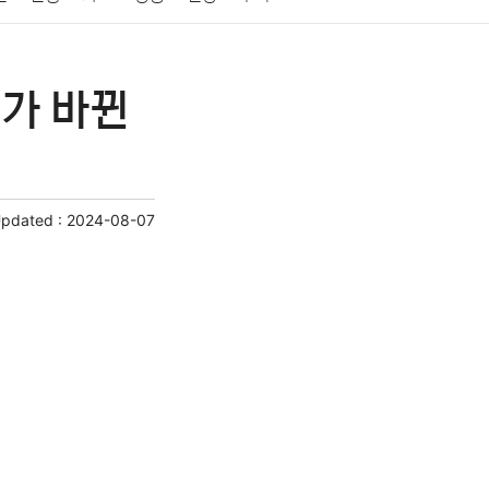
게임
스포츠
사진
대출
자동차
취미
래가 바뀐
교육
교통
생활
기타
Updated :
2024-08-07