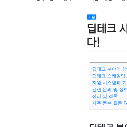
암호화폐
블록체인
결혼
육아
반려동물
기술
딥테크 사
여행
맛집
IT
컴퓨터
기술
종교
사회
다!
딥테크 분야의 창
딥테크 스케일업 
지원 시스템과 기
관련 문의 및 정
정리 및 결론
자주 묻는 질문 F