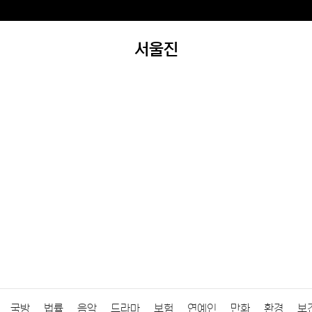
서울진
국방
법률
음악
드라마
보험
연예인
만화
환경
보