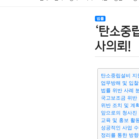
암호화폐
블록체인
결혼
육아
반려동물
법률
‘탄소중립
여행
맛집
IT
컴퓨터
기술
종교
사회
사의뢰!
탄소중립설비 지
업무방해 및 입찰
법률 위반 사례 
국고보조금 위반
위반 조치 및 계
앞으로의 청사진 
교육 및 홍보 활
성공적인 사업 수
정리를 통한 방향