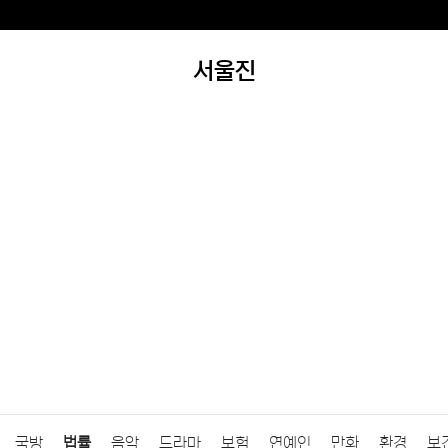
서울진
국방
법률
음악
드라마
보험
연예인
만화
환경
보