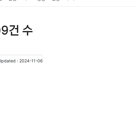
게임
스포츠
사진
대출
자동차
취미
9건 수
교육
교통
생활
기타
Updated :
2024-11-06