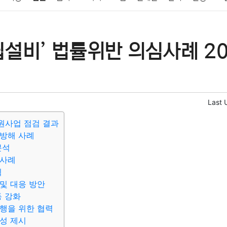
패션
미용
증권
인테리어
요리
상품리뷰
원예
금융
설비’ 법률위반 의심사례 20
정치
건강
의료
의학
경제
마케팅
부동산
외국어
Last 
원사업 점검 결과
방해 사례
분석
 사례
획
및 대응 방안
동 강화
행을 위한 협력
성 제시