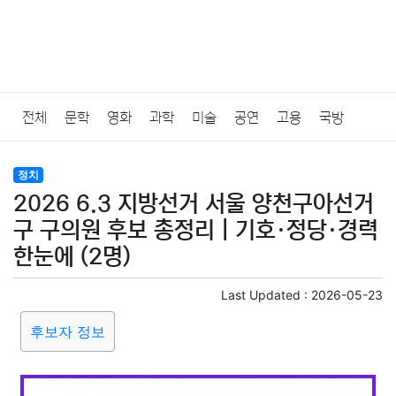
전체
문학
영화
과학
미술
공연
고용
국방
법률
음악
드라마
보험
연예인
만화
환경
보건
정치
2026 6.3 지방선거 서울 양천구아선거
질병
가요
방송
일상
주식
암호화폐
블록체인
구 구의원 후보 총정리｜기호·정당·경력
한눈에 (2명)
결혼
육아
반려동물
패션
미용
증권
인테리어
Last Updated :
2026-05-23
요리
상품리뷰
원예
금융
게임
스포츠
사진
후보자 정보
대출
자동차
취미
여행
맛집
IT
컴퓨터
기술