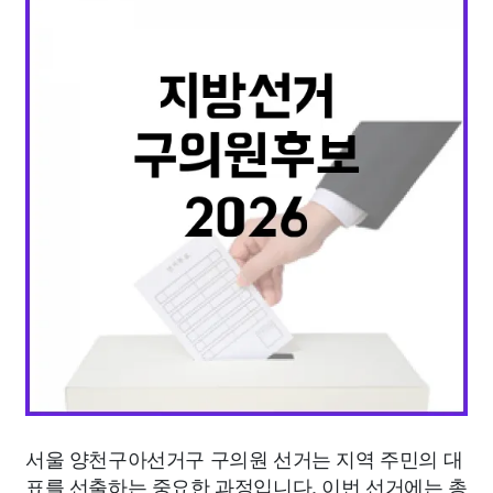
종교
사회
정치
건강
의료
의학
경제
마케팅
부동산
외국어
교육
교통
생활
기타
서울 양천구아선거구 구의원 선거는 지역 주민의 대
표를 선출하는 중요한 과정입니다. 이번 선거에는 총