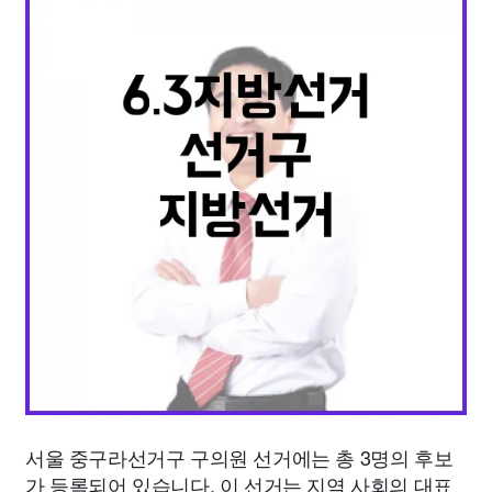
종교
사회
정치
건강
의료
의학
경제
마케팅
부동산
외국어
교육
교통
생활
기타
서울 중구라선거구 구의원 선거에는 총 3명의 후보
가 등록되어 있습니다. 이 선거는 지역 사회의 대표