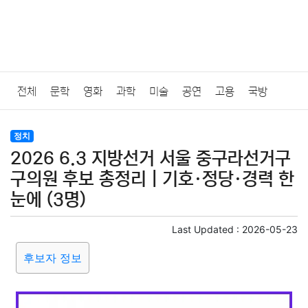
전체
문학
영화
과학
미술
공연
고용
국방
법률
음악
드라마
보험
연예인
만화
환경
보건
정치
2026 6.3 지방선거 서울 중구라선거구
질병
가요
방송
일상
주식
암호화폐
블록체인
구의원 후보 총정리｜기호·정당·경력 한
눈에 (3명)
결혼
육아
반려동물
패션
미용
증권
인테리어
Last Updated :
2026-05-23
요리
상품리뷰
원예
금융
게임
스포츠
사진
후보자 정보
대출
자동차
취미
여행
맛집
IT
컴퓨터
기술