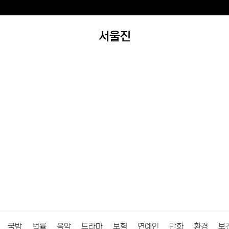
서울진
국방
법률
음악
드라마
보험
연예인
만화
환경
보