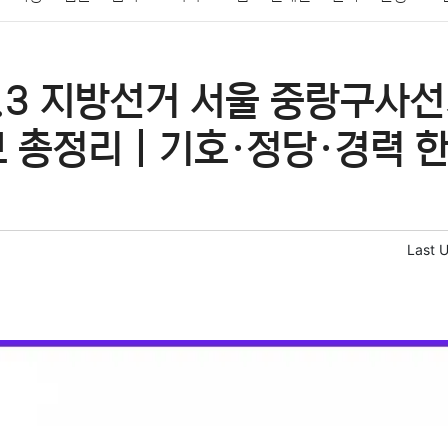
패션
미용
증권
인테리어
요리
상품리뷰
원예
금융
6.3 지방선거 서울 중랑구사
정치
건강
의료
의학
경제
마케팅
부동산
외국어
보 총정리｜기호·정당·경력 한
Last 