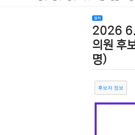
암호화폐
블록체인
결혼
육아
반려동물
정치
2026 
여행
맛집
IT
컴퓨터
기술
종교
사회
의원 후
명)
후보자 정보