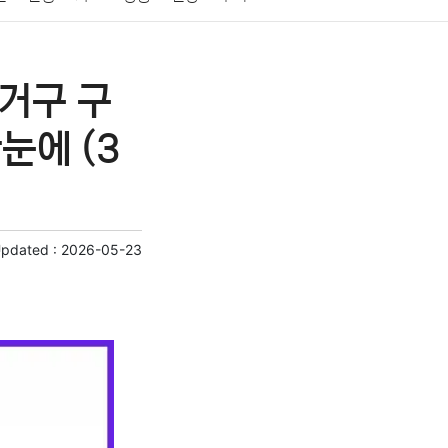
게임
스포츠
사진
대출
자동차
취미
선거구 구
교육
교통
생활
기타
눈에 (3
Updated :
2026-05-23