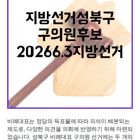
종교
사회
정치
건강
의료
의학
경제
마케팅
부동산
외국어
교육
교통
생활
기타
비례대표는 정당의 득표율에 따라 의석이 배분되는
제도로, 다양한 의견을 의회에 반영하기 위해 마련되
었습니다. 성북구 비례대표 구의원 선거에는 두 개의