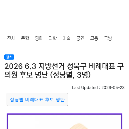
전체
문학
영화
과학
미술
공연
고용
국방
법률
음악
드라마
보험
연예인
만화
환경
보건
정치
2026 6.3 지방선거 성북구 비례대표 구
질병
가요
방송
일상
주식
암호화폐
블록체인
의원 후보 명단 (정당별, 3명)
결혼
육아
반려동물
패션
미용
증권
인테리어
Last Updated :
2026-05-23
정당별 비례대표 후보 명단
요리
상품리뷰
원예
금융
게임
스포츠
사진
대출
자동차
취미
여행
맛집
IT
컴퓨터
기술