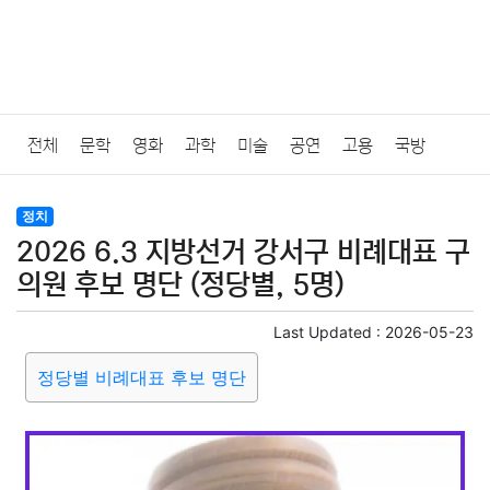
전체
문학
영화
과학
미술
공연
고용
국방
법률
음악
드라마
보험
연예인
만화
환경
보건
정치
2026 6.3 지방선거 강서구 비례대표 구
질병
가요
방송
일상
주식
암호화폐
블록체인
의원 후보 명단 (정당별, 5명)
결혼
육아
반려동물
패션
미용
증권
인테리어
Last Updated :
2026-05-23
정당별 비례대표 후보 명단
요리
상품리뷰
원예
금융
게임
스포츠
사진
대출
자동차
취미
여행
맛집
IT
컴퓨터
기술