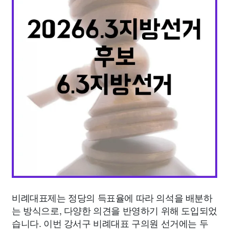
종교
사회
정치
건강
의료
의학
경제
마케팅
부동산
외국어
교육
교통
생활
기타
비례대표제는 정당의 득표율에 따라 의석을 배분하
는 방식으로, 다양한 의견을 반영하기 위해 도입되었
습니다. 이번 강서구 비례대표 구의원 선거에는 두