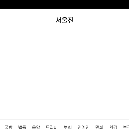
서울진
국방
법률
음악
드라마
보험
연예인
만화
환경
보