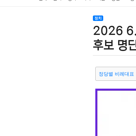
암호화폐
블록체인
결혼
육아
반려동물
정치
2026 
여행
맛집
IT
컴퓨터
기술
종교
사회
후보 명단
정당별 비례대표 