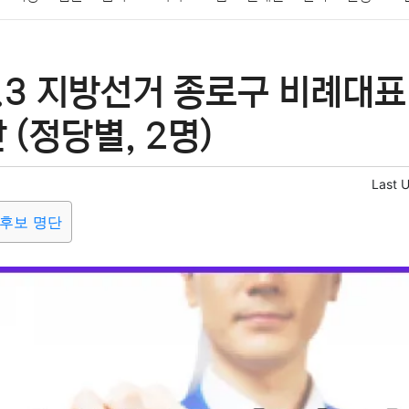
패션
미용
증권
인테리어
요리
상품리뷰
원예
금융
6.3 지방선거 종로구 비례대
정치
건강
의료
의학
경제
마케팅
부동산
외국어
 (정당별, 2명)
Last 
후보 명단