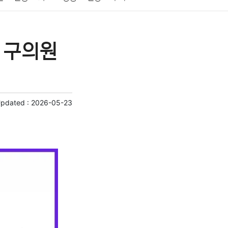
게임
스포츠
사진
대출
자동차
취미
표 구의원
교육
교통
생활
기타
Updated :
2026-05-23