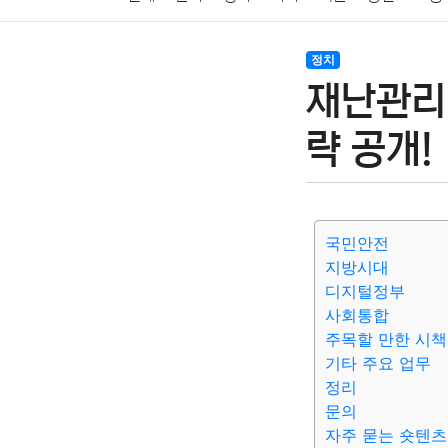
암호화폐
블록체인
결혼
육아
반려동물
정치
재난관리
여행
맛집
IT
컴퓨터
기술
종교
사회
략 공개!
국민안전
지방시대
디지털정부
사회통합
주목할 만한 시책
기타 주요 업무
정리
문의
자주 묻는 숏텐츠