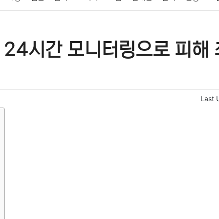
패션
미용
증권
인테리어
요리
상품리뷰
원예
금융
 24시간 모니터링으로 피해 
정치
건강
의료
의학
경제
마케팅
부동산
외국어
Last 