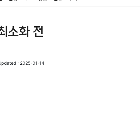
게임
스포츠
사진
대출
자동차
취미
최소화 전
교육
교통
생활
기타
Updated :
2025-01-14