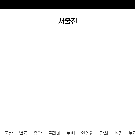
서울진
국방
법률
음악
드라마
보험
연예인
만화
환경
보