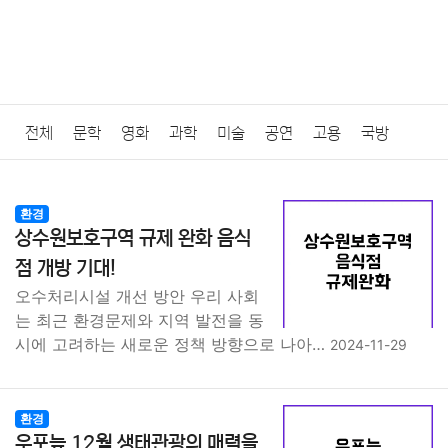
전체
문학
영화
과학
미술
공연
고용
국방
법률
음악
드라마
보험
연예인
만화
환경
보건
환경
상수원보호구역 규제 완화 음식
질병
가요
방송
일상
주식
암호화폐
블록체인
점 개방 기대!
오수처리시설 개선 방안 우리 사회
결혼
육아
반려동물
패션
미용
증권
인테리어
는 최근 환경문제와 지역 발전을 동
시에 고려하는 새로운 정책 방향으로 나아…
2024-11-29
요리
상품리뷰
원예
금융
게임
스포츠
사진
대출
자동차
취미
여행
맛집
IT
컴퓨터
기술
환경
우포늪 12월 생태관광의 매력을