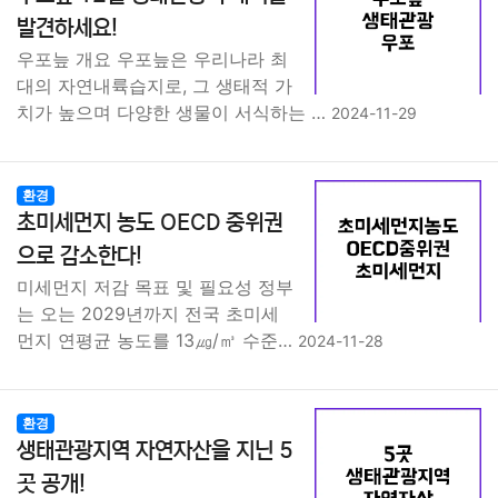
종교
사회
정치
건강
의료
의학
경제
마케팅
발견하세요!
우포늪 개요 우포늪은 우리나라 최
부동산
외국어
교육
교통
생활
기타
대의 자연내륙습지로, 그 생태적 가
치가 높으며 다양한 생물이 서식하는 …
2024-11-29
환경
초미세먼지 농도 OECD 중위권
으로 감소한다!
미세먼지 저감 목표 및 필요성 정부
는 오는 2029년까지 전국 초미세
먼지 연평균 농도를 13㎍/㎥ 수준…
2024-11-28
환경
생태관광지역 자연자산을 지닌 5
곳 공개!